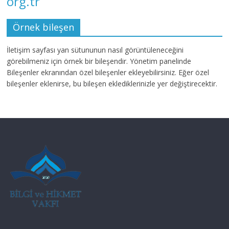
org.tr
Örnek bileşen
İletişim sayfası yan sütununun nasıl görüntüleneceğini
görebilmeniz için örnek bir bileşendir. Yönetim panelinde
Bileşenler ekranından özel bileşenler ekleyebilirsiniz. Eğer özel
bileşenler eklenirse, bu bileşen eklediklerinizle yer değiştirecektir.