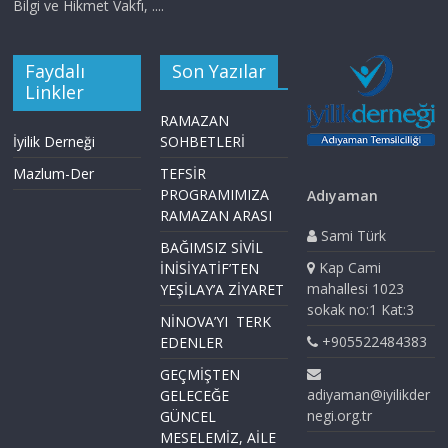
Bilgi ve Hikmet Vakfı, ....
Faydalı
Son Yazılar
Linkler
RAMAZAN
İyilik Derneği
SOHBETLERİ
Mazlum-Der
TEFSİR
PROGRAMIMIZA
Adıyaman
RAMAZAN ARASI
Sami Türk
BAĞIMSIZ SİVİL
Kap Cami
İNİSİYATİF’TEN
mahallesi 1023
YEŞİLAY’A ZİYARET
sokak no:1 Kat:3
NİNOVA’YI TERK
+905522484383
EDENLER
GEÇMİŞTEN
adiyaman@iyilikder
GELECEĞE
negi.org.tr
GÜNCEL
MESELEMİZ, AİLE