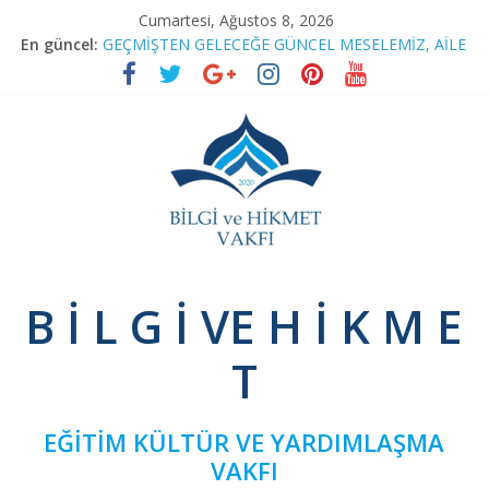
Skip
Cumartesi, Ağustos 8, 2026
to
En güncel:
GEÇMİŞTEN GELECEĞE GÜNCEL MESELEMİZ, AİLE
content
RAMAZAN SOHBETLERİ
TEFSİR PROGRAMIMIZA RAMAZAN ARASI
BAĞIMSIZ SİVİL İNİSİYATİF’TEN YEŞİLAY’A ZİYARET
NİNOVA’YI TERK EDENLER
Bilgi
B İ L G İ VE H İ K M E
ve
T
Hikmet
EĞİTİM KÜLTÜR VE YARDIMLAŞMA
Vakfı
VAKFI