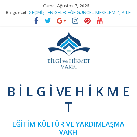
Skip
Cuma, Ağustos 7, 2026
to
En güncel:
GEÇMİŞTEN GELECEĞE GÜNCEL MESELEMİZ, AİLE
content
RAMAZAN SOHBETLERİ
TEFSİR PROGRAMIMIZA RAMAZAN ARASI
BAĞIMSIZ SİVİL İNİSİYATİF’TEN YEŞİLAY’A ZİYARET
NİNOVA’YI TERK EDENLER
Bilgi
B İ L G İ VE H İ K M E
ve
T
Hikmet
EĞİTİM KÜLTÜR VE YARDIMLAŞMA
Vakfı
VAKFI