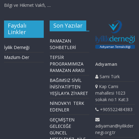
Bilgi ve Hikmet Vakfı, ....
Faydalı
Son Yazılar
Linkler
RAMAZAN
İyilik Derneği
SOHBETLERİ
Mazlum-Der
TEFSİR
PROGRAMIMIZA
Adıyaman
RAMAZAN ARASI
Sami Türk
BAĞIMSIZ SİVİL
Kap Cami
İNİSİYATİF’TEN
mahallesi 1023
YEŞİLAY’A ZİYARET
sokak no:1 Kat:3
NİNOVA’YI TERK
+905522484383
EDENLER
GEÇMİŞTEN
adiyaman@iyilikder
GELECEĞE
negi.org.tr
GÜNCEL