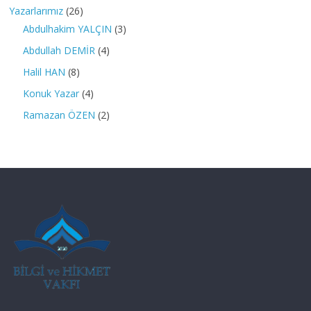
Yazarlarımız
(26)
Abdulhakim YALÇIN
(3)
Abdullah DEMİR
(4)
Halil HAN
(8)
Konuk Yazar
(4)
Ramazan ÖZEN
(2)