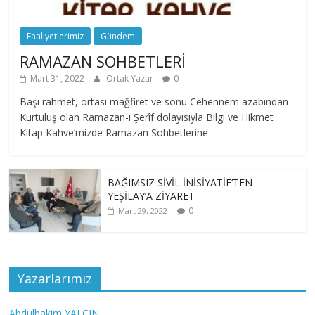
Faaliyetlerimiz
Gündem
RAMAZAN SOHBETLERİ
Mart 31, 2022
Ortak Yazar
0
Başı rahmet, ortası mağfiret ve sonu Cehennem azabından
Kurtuluş olan Ramazan-ı Şerîf dolayısıyla Bilgi ve Hikmet
Kitap Kahve’mizde Ramazan Sohbetlerine
BAĞIMSIZ SİVİL İNİSİYATİF’TEN
YEŞİLAY’A ZİYARET
0
Mart 29, 2022
Yazarlarımız
Abdulhakim YALÇIN