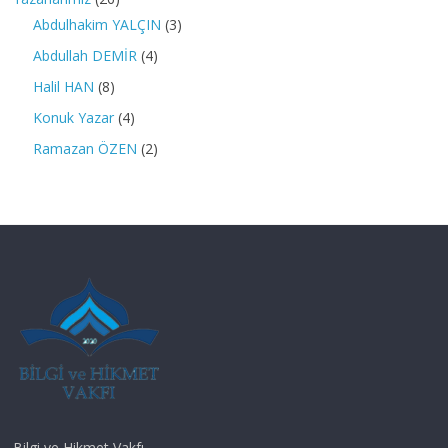
Abdulhakim YALÇIN
(3)
Abdullah DEMİR
(4)
Halil HAN
(8)
Konuk Yazar
(4)
Ramazan ÖZEN
(2)
Bilgi ve Hikmet Vakfı, ....