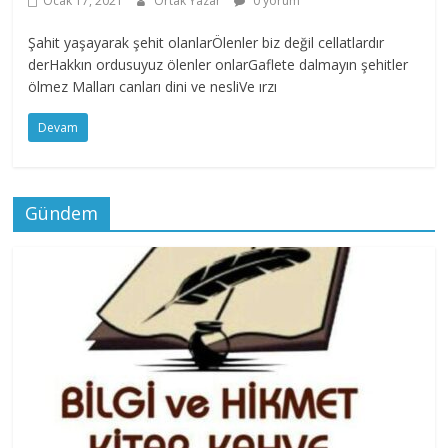
Ocak 17, 2021
Ortak Yazar
0 yorum
Şahit yaşayarak şehit olanlarÖlenler biz değil cellatlardır
derHakkın ordusuyuz ölenler onlarGaflete dalmayın şehitler
ölmez Malları canları dini ve nesliVe ırzı
Devam
Gündem