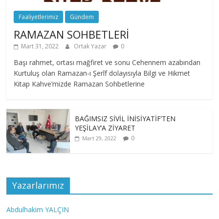
Faaliyetlerimiz
Gündem
RAMAZAN SOHBETLERİ
Mart 31, 2022
Ortak Yazar
0
Başı rahmet, ortası mağfiret ve sonu Cehennem azabından
Kurtuluş olan Ramazan-ı Şerîf dolayısıyla Bilgi ve Hikmet
Kitap Kahve’mizde Ramazan Sohbetlerine
BAĞIMSIZ SİVİL İNİSİYATİF’TEN
YEŞİLAY’A ZİYARET
0
Mart 29, 2022
Yazarlarımız
Abdulhakim YALÇIN