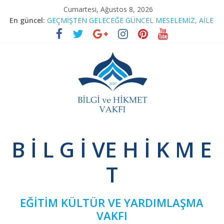
Skip
Cumartesi, Ağustos 8, 2026
to
En güncel:
GEÇMİŞTEN GELECEĞE GÜNCEL MESELEMİZ, AİLE
content
RAMAZAN SOHBETLERİ
TEFSİR PROGRAMIMIZA RAMAZAN ARASI
BAĞIMSIZ SİVİL İNİSİYATİF’TEN YEŞİLAY’A ZİYARET
NİNOVA’YI TERK EDENLER
Bilgi
B İ L G İ VE H İ K M E
ve
T
Hikmet
EĞİTİM KÜLTÜR VE YARDIMLAŞMA
Vakfı
VAKFI