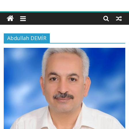
Bilgi
ve
Hikmet
Vakfı
Abdullah DEMİR