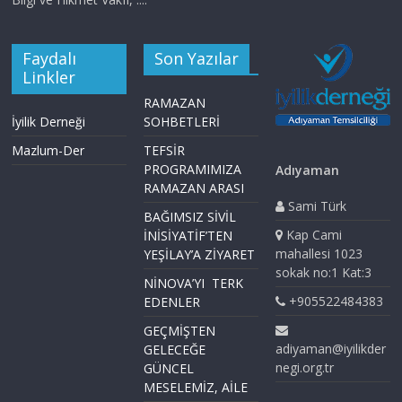
Faydalı
Son Yazılar
Linkler
RAMAZAN
İyilik Derneği
SOHBETLERİ
Mazlum-Der
TEFSİR
PROGRAMIMIZA
Adıyaman
RAMAZAN ARASI
Sami Türk
BAĞIMSIZ SİVİL
Kap Cami
İNİSİYATİF’TEN
mahallesi 1023
YEŞİLAY’A ZİYARET
sokak no:1 Kat:3
NİNOVA’YI TERK
+905522484383
EDENLER
GEÇMİŞTEN
adiyaman@iyilikder
GELECEĞE
negi.org.tr
GÜNCEL
MESELEMİZ, AİLE