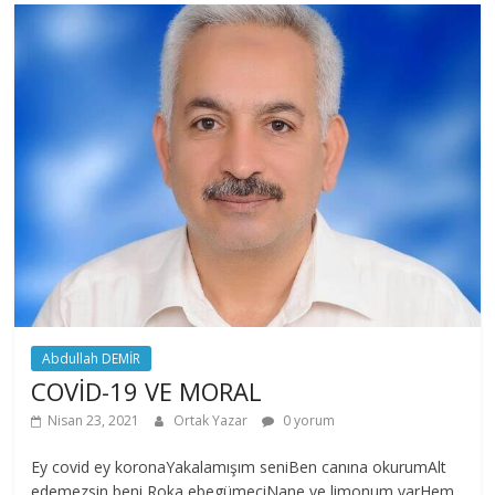
Abdullah DEMİR
COVİD-19 VE MORAL
Nisan 23, 2021
Ortak Yazar
0 yorum
Ey covid ey koronaYakalamışım seniBen canına okurumAlt
edemezsin beni Roka ebegümeciNane ve limonum varHem