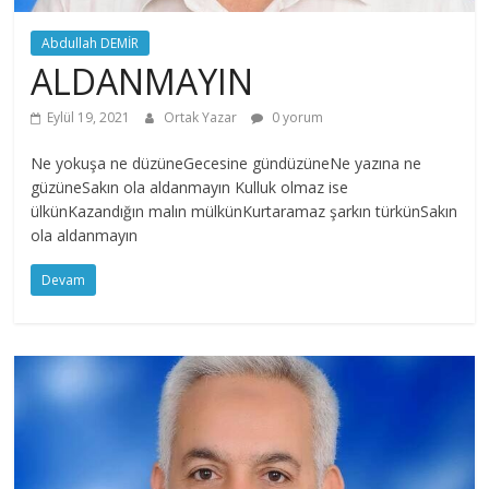
Abdullah DEMİR
ALDANMAYIN
Eylül 19, 2021
Ortak Yazar
0 yorum
Ne yokuşa ne düzüneGecesine gündüzüneNe yazına ne
güzüneSakın ola aldanmayın Kulluk olmaz ise
ülkünKazandığın malın mülkünKurtaramaz şarkın türkünSakın
ola aldanmayın
Devam