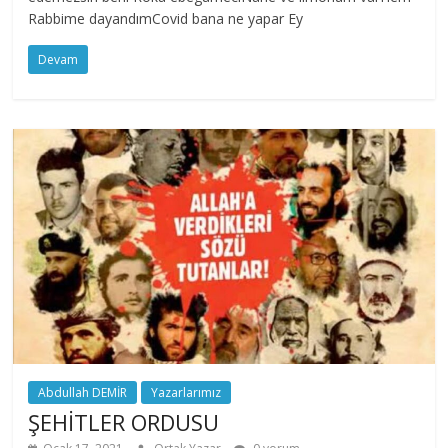
Rabbime dayandımCovid bana ne yapar Ey
Devam
Abdullah DEMİR
Yazarlarımız
ŞEHİTLER ORDUSU