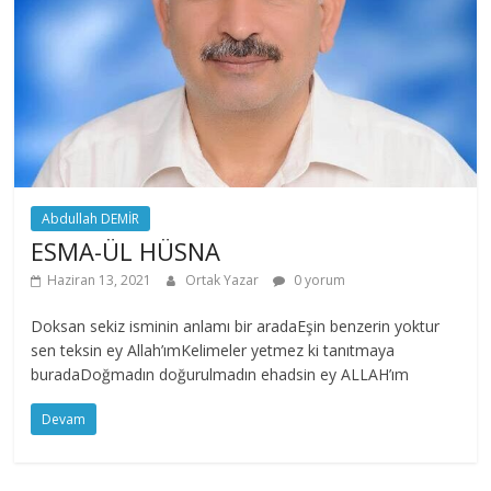
Abdullah DEMİR
ESMA-ÜL HÜSNA
Haziran 13, 2021
Ortak Yazar
0 yorum
Doksan sekiz isminin anlamı bir aradaEşin benzerin yoktur
sen teksin ey Allah’ımKelimeler yetmez ki tanıtmaya
buradaDoğmadın doğurulmadın ehadsin ey ALLAH’ım
Devam