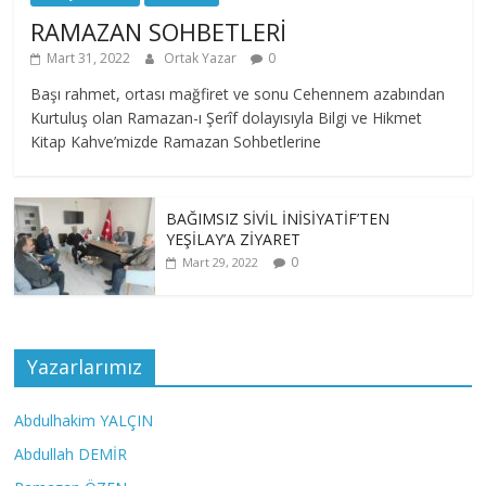
RAMAZAN SOHBETLERİ
Mart 31, 2022
Ortak Yazar
0
Başı rahmet, ortası mağfiret ve sonu Cehennem azabından
Kurtuluş olan Ramazan-ı Şerîf dolayısıyla Bilgi ve Hikmet
Kitap Kahve’mizde Ramazan Sohbetlerine
BAĞIMSIZ SİVİL İNİSİYATİF’TEN
YEŞİLAY’A ZİYARET
0
Mart 29, 2022
Yazarlarımız
Abdulhakim YALÇIN
Abdullah DEMİR