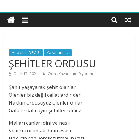
Bilgi
ve
Hikmet
Vakfı
Abdullah DEMİR
Yazarlarımız
ŞEHİTLER ORDUSU
Ocak 17, 2021
Ortak Yazar
0 yorum
Şahit yaşayarak şehit olanlar
Ölenler biz değil cellatlardır der
Hakkın ordusuyuz ölenler onlar
Gaflete dalmayın şehitler ölmez
Malları canları dini ve nesli
Ve ırzı korumak dinin esası
Hak için can verdik tutmayın yası