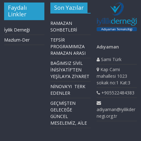
Faydalı
Son Yazılar
Linkler
RAMAZAN
İyilik Derneği
SOHBETLERİ
Mazlum-Der
TEFSİR
PROGRAMIMIZA
Adıyaman
RAMAZAN ARASI
Sami Türk
BAĞIMSIZ SİVİL
Kap Cami
İNİSİYATİF’TEN
mahallesi 1023
YEŞİLAY’A ZİYARET
sokak no:1 Kat:3
NİNOVA’YI TERK
+905522484383
EDENLER
GEÇMİŞTEN
adiyaman@iyilikder
GELECEĞE
negi.org.tr
GÜNCEL
MESELEMİZ, AİLE