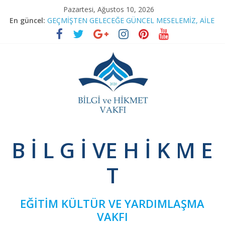
Skip
Pazartesi, Ağustos 10, 2026
to
En güncel:
GEÇMİŞTEN GELECEĞE GÜNCEL MESELEMİZ, AİLE
content
RAMAZAN SOHBETLERİ
TEFSİR PROGRAMIMIZA RAMAZAN ARASI
BAĞIMSIZ SİVİL İNİSİYATİF’TEN YEŞİLAY’A ZİYARET
NİNOVA’YI TERK EDENLER
Bilgi
B İ L G İ VE H İ K M E
ve
T
Hikmet
EĞİTİM KÜLTÜR VE YARDIMLAŞMA
Vakfı
VAKFI