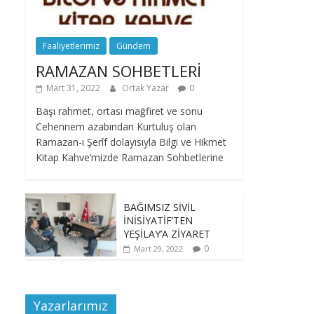
Faaliyetlerimiz
Gündem
RAMAZAN SOHBETLERİ
Mart 31, 2022
Ortak Yazar
0
Başı rahmet, ortası mağfiret ve sonu
Cehennem azabından Kurtuluş olan
Ramazan-ı Şerîf dolayısıyla Bilgi ve Hikmet
Kitap Kahve’mizde Ramazan Sohbetlerine
BAĞIMSIZ SİVİL
İNİSİYATİF’TEN
YEŞİLAY’A ZİYARET
0
Mart 29, 2022
Yazarlarımız