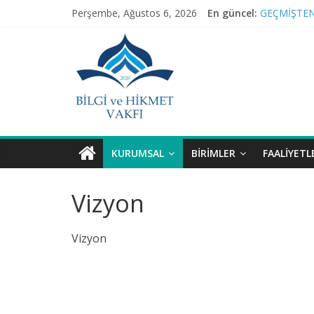
Skip
Perşembe, Ağustos 6, 2026
En güncel:
GEÇMİŞTEN
to
RAMAZAN 
Bilgi
content
TEFSİR PR
BAĞIMSIZ S
ve
NİNOVA’YI
Hikmet
Vakfı
KURUMSAL
BIRIMLER
FAALIYETL
Bilgi
Vizyon
ve
Hikmet
Vizyon
Vakfı