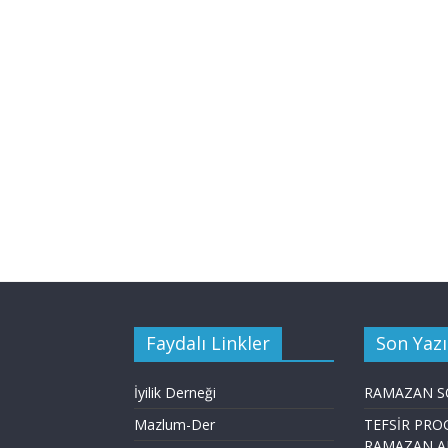
Faydalı Linkler
Son Yazı
İyilik Derneği
RAMAZAN S
Mazlum-Der
TEFSİR PRO
RAMAZAN A