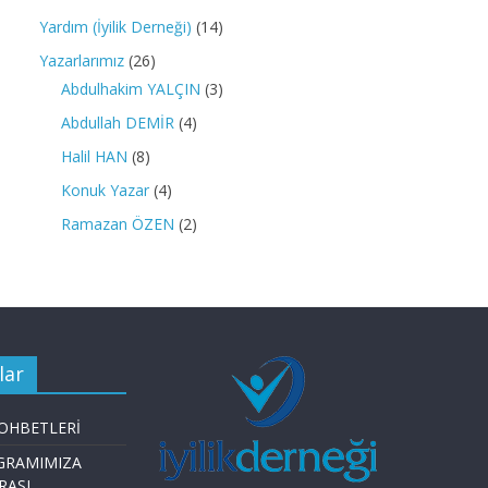
Yardım (İyilik Derneği)
(14)
Yazarlarımız
(26)
Abdulhakim YALÇIN
(3)
Abdullah DEMİR
(4)
Halil HAN
(8)
Konuk Yazar
(4)
Ramazan ÖZEN
(2)
lar
OHBETLERİ
GRAMIMIZA
RASI