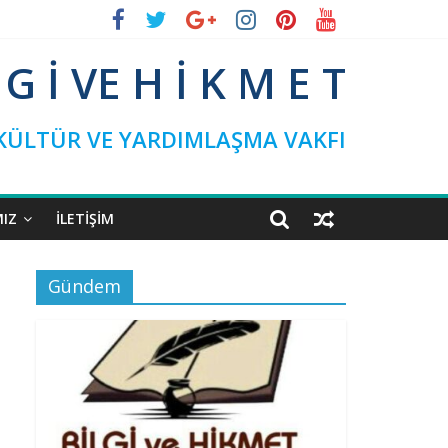
L G İ VE H İ K M E T
 KÜLTÜR VE YARDIMLAŞMA VAKFI
MIZ
İLETIŞIM
Gündem