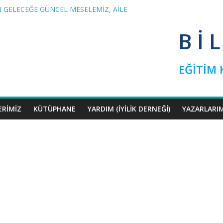
 GELECEĞE GÜNCEL MESELEMİZ, AİLE
SOHBETLERİ
OGRAMIMIZA RAMAZAN ARASI
B İ 
İVİL İNİSİYATİF’TEN YEŞİLAY’A ZİYARET
 TERK EDENLER
EĞİTİM
ERIMIZ
KÜTÜPHANE
YARDIM (İYILIK DERNEĞI)
YAZARLARI