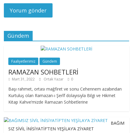
Gündem
Faaliyetlerimiz
Gündem
RAMAZAN SOHBETLERİ
Mart 31, 2022
Ortak Yazar
0
Başı rahmet, ortası mağfiret ve sonu Cehennem azabından
Kurtuluş olan Ramazan-ı Şerîf dolayısıyla Bilgi ve Hikmet
Kitap Kahve’mizde Ramazan Sohbetlerine
BAĞIM
SIZ SİVİL İNİSİYATİF’TEN YEŞİLAY’A ZİYARET