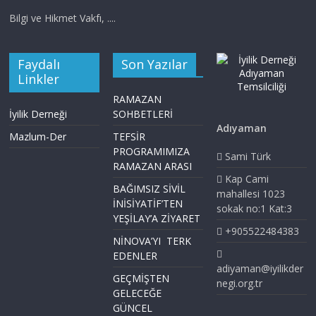
Bilgi ve Hikmet Vakfı, ....
Faydalı
Son Yazılar
Linkler
RAMAZAN
İyilik Derneği
SOHBETLERİ
Adıyaman
Mazlum-Der
TEFSİR
PROGRAMIMIZA
Sami Türk
RAMAZAN ARASI
Kap Cami
BAĞIMSIZ SİVİL
mahallesi 1023
İNİSİYATİF’TEN
sokak no:1 Kat:3
YEŞİLAY’A ZİYARET
+905522484383
NİNOVA’YI TERK
EDENLER
adiyaman@iyilikder
GEÇMİŞTEN
negi.org.tr
GELECEĞE
GÜNCEL