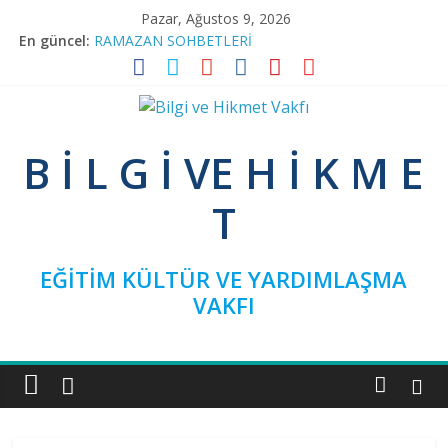
Skip
Pazar, Ağustos 9, 2026
to
En güncel:
RAMAZAN SOHBETLERİ
content
TEFSİR PROGRAMIMIZA RAMAZAN ARASI
BAĞIMSIZ SİVİL İNİSİYATİF’TEN YEŞİLAY’A ZİYARET
NİNOVA’YI TERK EDENLER
Bilgi
GEÇMİŞTEN GELECEĞE GÜNCEL MESELEMİZ, AİLE
B İ L G İ VE H İ K M E
ve
T
Hikmet
EĞİTİM KÜLTÜR VE YARDIMLAŞMA
Vakfı
VAKFI
Bilgi
ve
Hikmet
Vakfı