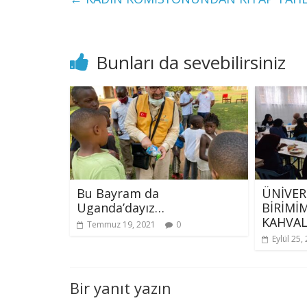
Bunları da sevebilirsiniz
Bu Bayram da
ÜNİVER
Uganda’dayız…
BİRİMİ
KAHVAL
Temmuz 19, 2021
0
Eylül 25,
Bir yanıt yazın