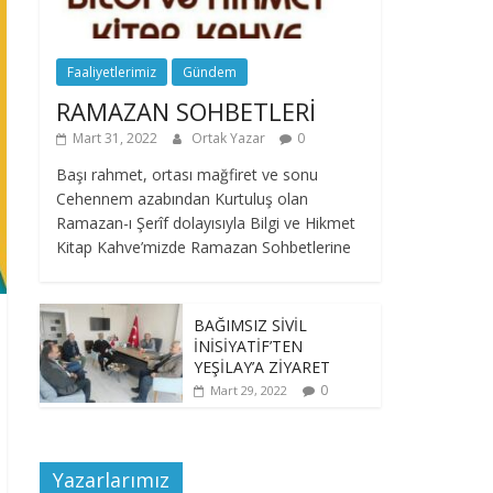
Faaliyetlerimiz
Gündem
RAMAZAN SOHBETLERİ
Mart 31, 2022
Ortak Yazar
0
Başı rahmet, ortası mağfiret ve sonu
Cehennem azabından Kurtuluş olan
Ramazan-ı Şerîf dolayısıyla Bilgi ve Hikmet
Kitap Kahve’mizde Ramazan Sohbetlerine
BAĞIMSIZ SİVİL
İNİSİYATİF’TEN
YEŞİLAY’A ZİYARET
0
Mart 29, 2022
Yazarlarımız