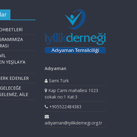
lar
OHBETLERİ
GRAMIMIZA
RASI
VİL
EN YEŞİLAY’A
Adıyaman
TERK EDENLER
Sami Türk
 GELECEĞE
Kap Cami mahallesi 1023
ELEMİZ, AİLE
sokak no:1 Kat:3
+905522484383
adiyaman@iyilikdernegi.org.tr