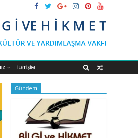
L G İ VE H İ K M E T
 KÜLTÜR VE YARDIMLAŞMA VAKFI
MIZ
İLETIŞIM
Gündem