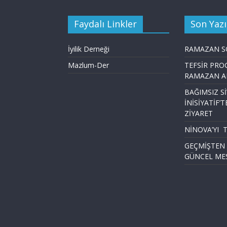
Faydalı Linkler
Son Yazı
İyilik Derneği
RAMAZAN S
Mazlum-Der
TEFSİR PRO
RAMAZAN A
BAĞIMSIZ Sİ
İNİSİYATİF’T
ZİYARET
NİNOVA’YI 
GEÇMİŞTEN
GÜNCEL MES