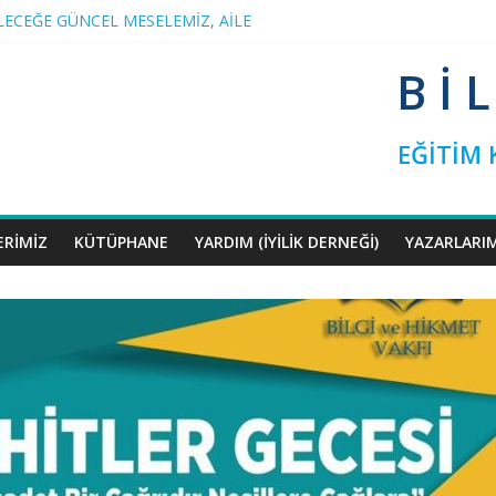
ECEĞE GÜNCEL MESELEMİZ, AİLE
ETLERİ
AMIMIZA RAMAZAN ARASI
B İ 
 İNİSİYATİF’TEN YEŞİLAY’A ZİYARET
K EDENLER
EĞİTİM
ERIMIZ
KÜTÜPHANE
YARDIM (İYILIK DERNEĞI)
YAZARLARI