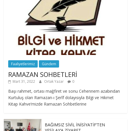
Faaliyetlerimiz
Gündem
RAMAZAN SOHBETLERİ
Mart 31, 2022
Ortak Yazar
0
Başı rahmet, ortası mağfiret ve sonu Cehennem azabından
Kurtuluş olan Ramazan-ı Şerîf dolayısıyla Bilgi ve Hikmet
Kitap Kahve’mizde Ramazan Sohbetlerine
BAĞIMSIZ SİVİL İNİSİYATİF’TEN
YEŞİLAY’A ZİYARET