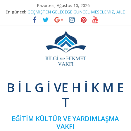
Skip
Pazartesi, Ağustos 10, 2026
to
En güncel:
GEÇMİŞTEN GELECEĞE GÜNCEL MESELEMİZ, AİLE
content
RAMAZAN SOHBETLERİ
TEFSİR PROGRAMIMIZA RAMAZAN ARASI
BAĞIMSIZ SİVİL İNİSİYATİF’TEN YEŞİLAY’A ZİYARET
NİNOVA’YI TERK EDENLER
Bilgi
B İ L G İ VE H İ K M E
ve
T
Hikmet
EĞİTİM KÜLTÜR VE YARDIMLAŞMA
Vakfı
VAKFI