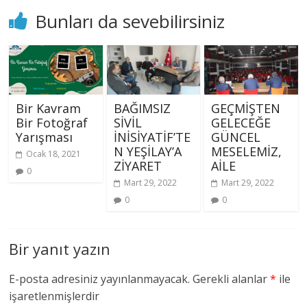
Bunları da sevebilirsiniz
Bir Kavram
BAĞIMSIZ
GEÇMİŞTEN
Bir Fotoğraf
SİVİL
GELECEĞE
Yarışması
İNİSİYATİF’TE
GÜNCEL
N YEŞİLAY’A
MESELEMİZ,
Ocak 18, 2021
ZİYARET
AİLE
0
Mart 29, 2022
Mart 29, 2022
0
0
Bir yanıt yazın
E-posta adresiniz yayınlanmayacak.
Gerekli alanlar
*
ile
işaretlenmişlerdir