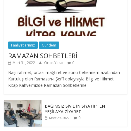
Faaliyetlerimiz
Gündem
RAMAZAN SOHBETLERİ
Mart 31, 2022
Ortak Yazar
0
Başı rahmet, ortası mağfiret ve sonu Cehennem azabından
Kurtuluş olan Ramazan-ı Şerîf dolayısıyla Bilgi ve Hikmet
Kitap Kahve’mizde Ramazan Sohbetlerine
BAĞIMSIZ SİVİL İNİSİYATİF’TEN
YEŞİLAY’A ZİYARET
0
Mart 29, 2022