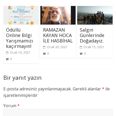
Ödüllü
RAMAZAN
Salgın
Online Bilgi
KAYAN HOCA
Günlerinde
Yarışmamızı
İLE HASBİHAL
Doğadayız.
kaçırmayın!
Ocak 30, 2021
Ocak 15, 2021
Ocak 16, 2021
0
0
0
Bir yanıt yazın
E-posta adresiniz yayınlanmayacak.
Gerekli alanlar
*
ile
işaretlenmişlerdir
Yorum
*