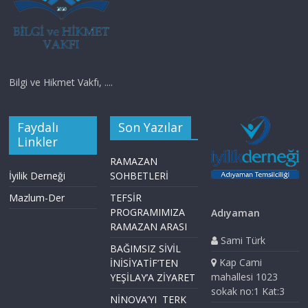
Bilgi ve Hikmet Vakfı, ....
Faydalı
Son Yazılar
Linkler
RAMAZAN
İyilik Derneği
SOHBETLERİ
Mazlum-Der
TEFSİR
PROGRAMIMIZA
Adıyaman
RAMAZAN ARASI
Sami Türk
BAĞIMSIZ SİVİL
Kap Cami
İNİSİYATİF’TEN
mahallesi 1023
YEŞİLAY’A ZİYARET
sokak no:1 Kat:3
NİNOVA’YI TERK