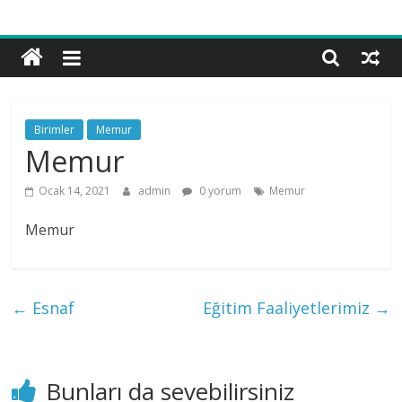
Bilgi
ve
Hikmet
Vakfı
Birimler
Memur
Memur
Ocak 14, 2021
admin
0 yorum
Memur
Memur
←
Esnaf
Eğitim Faaliyetlerimiz
→
Bunları da sevebilirsiniz