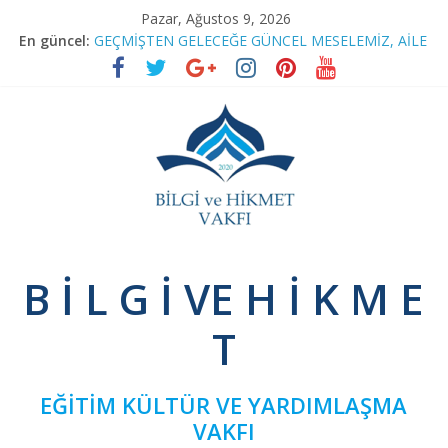
Skip
Pazar, Ağustos 9, 2026
to
En güncel:
GEÇMİŞTEN GELECEĞE GÜNCEL MESELEMİZ, AİLE
content
RAMAZAN SOHBETLERİ
TEFSİR PROGRAMIMIZA RAMAZAN ARASI
BAĞIMSIZ SİVİL İNİSİYATİF’TEN YEŞİLAY’A ZİYARET
NİNOVA’YI TERK EDENLER
Bilgi
B İ L G İ VE H İ K M E
ve
T
Hikmet
EĞİTİM KÜLTÜR VE YARDIMLAŞMA
Vakfı
VAKFI