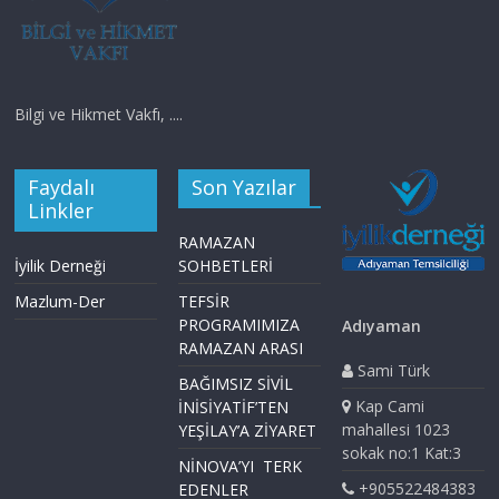
Bilgi ve Hikmet Vakfı, ....
Faydalı
Son Yazılar
Linkler
RAMAZAN
İyilik Derneği
SOHBETLERİ
Mazlum-Der
TEFSİR
PROGRAMIMIZA
Adıyaman
RAMAZAN ARASI
Sami Türk
BAĞIMSIZ SİVİL
Kap Cami
İNİSİYATİF’TEN
mahallesi 1023
YEŞİLAY’A ZİYARET
sokak no:1 Kat:3
NİNOVA’YI TERK
+905522484383
EDENLER