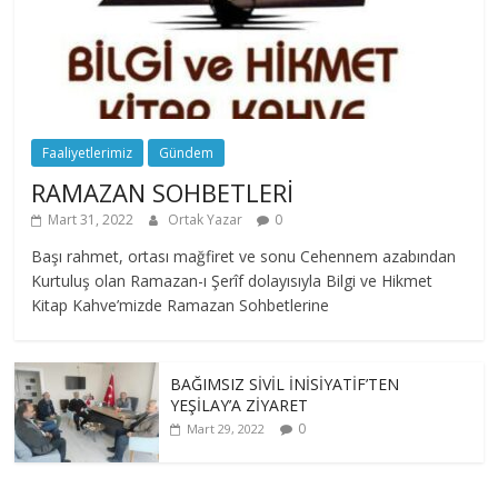
Faaliyetlerimiz
Gündem
RAMAZAN SOHBETLERİ
Mart 31, 2022
Ortak Yazar
0
Başı rahmet, ortası mağfiret ve sonu Cehennem azabından
Kurtuluş olan Ramazan-ı Şerîf dolayısıyla Bilgi ve Hikmet
Kitap Kahve’mizde Ramazan Sohbetlerine
BAĞIMSIZ SİVİL İNİSİYATİF’TEN
YEŞİLAY’A ZİYARET
0
Mart 29, 2022