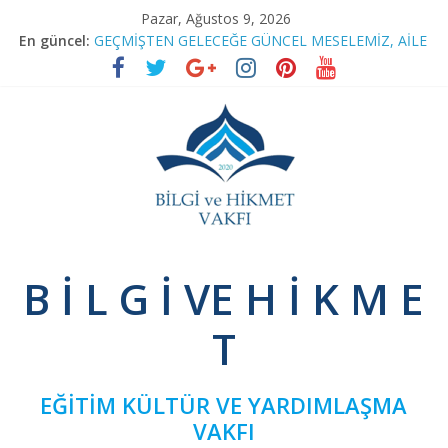
Skip
Pazar, Ağustos 9, 2026
to
En güncel:
GEÇMİŞTEN GELECEĞE GÜNCEL MESELEMİZ, AİLE
content
RAMAZAN SOHBETLERİ
TEFSİR PROGRAMIMIZA RAMAZAN ARASI
BAĞIMSIZ SİVİL İNİSİYATİF’TEN YEŞİLAY’A ZİYARET
NİNOVA’YI TERK EDENLER
Bilgi
B İ L G İ VE H İ K M E
ve
T
Hikmet
EĞİTİM KÜLTÜR VE YARDIMLAŞMA
Vakfı
VAKFI