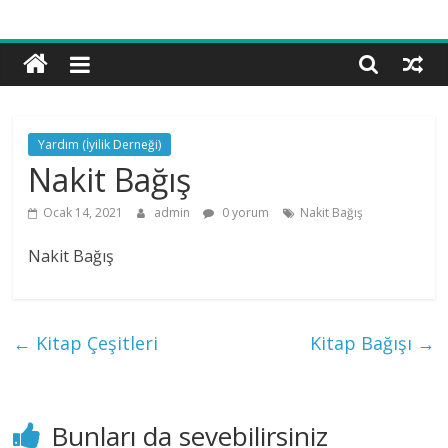
Bilgi
ve
Hikmet
Vakfı
Yardım (İyilik Derneği)
Nakit Bağış
Ocak 14, 2021
admin
0 yorum
Nakit Bağış
Nakit Bağış
←
Kitap Çeşitleri
Kitap Bağışı
→
Bunları da sevebilirsiniz