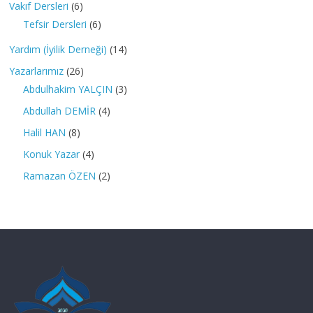
Vakıf Dersleri
(6)
Tefsir Dersleri
(6)
Yardım (İyilik Derneği)
(14)
Yazarlarımız
(26)
Abdulhakim YALÇIN
(3)
Abdullah DEMİR
(4)
Halil HAN
(8)
Konuk Yazar
(4)
Ramazan ÖZEN
(2)