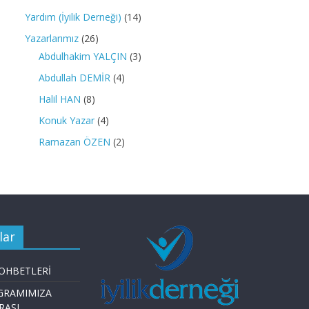
Yardım (İyilik Derneği)
(14)
Yazarlarımız
(26)
Abdulhakim YALÇIN
(3)
Abdullah DEMİR
(4)
Halil HAN
(8)
Konuk Yazar
(4)
Ramazan ÖZEN
(2)
lar
OHBETLERİ
GRAMIMIZA
RASI