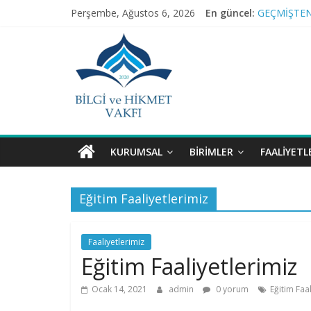
Skip
Perşembe, Ağustos 6, 2026
En güncel:
GEÇMİŞTEN
to
RAMAZAN 
Bilgi
content
TEFSİR PR
BAĞIMSIZ S
ve
NİNOVA’YI
Hikmet
Vakfı
KURUMSAL
BIRIMLER
FAALIYETL
Bilgi
Eğitim Faaliyetlerimiz
ve
Hikmet
Vakfı
Faaliyetlerimiz
Eğitim Faaliyetlerimiz
Ocak 14, 2021
admin
0 yorum
Eğitim Faal