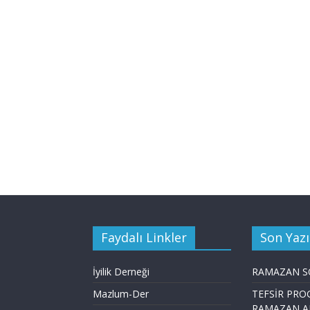
Faydalı Linkler
Son Yazı
İyilik Derneği
RAMAZAN S
Mazlum-Der
TEFSİR PRO
RAMAZAN A