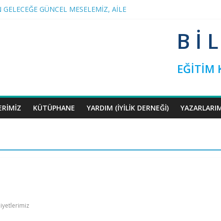
 GELECEĞE GÜNCEL MESELEMİZ, AİLE
SOHBETLERİ
OGRAMIMIZA RAMAZAN ARASI
B İ 
İVİL İNİSİYATİF’TEN YEŞİLAY’A ZİYARET
 TERK EDENLER
EĞİTİM
ERIMIZ
KÜTÜPHANE
YARDIM (İYILIK DERNEĞI)
YAZARLARI
iyetlerimiz