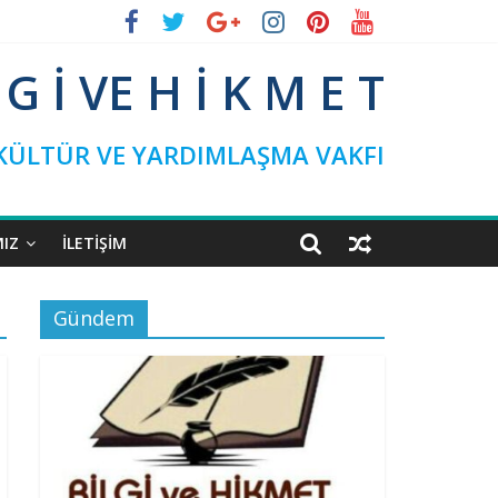
L G İ VE H İ K M E T
 KÜLTÜR VE YARDIMLAŞMA VAKFI
MIZ
İLETIŞIM
Gündem