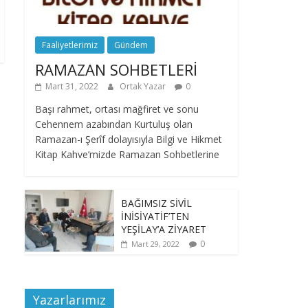
Faaliyetlerimiz
Gündem
RAMAZAN SOHBETLERİ
Mart 31, 2022
Ortak Yazar
0
Başı rahmet, ortası mağfiret ve sonu
Cehennem azabından Kurtuluş olan
Ramazan-ı Şerîf dolayısıyla Bilgi ve Hikmet
Kitap Kahve’mizde Ramazan Sohbetlerine
BAĞIMSIZ SİVİL
İNİSİYATİF’TEN
YEŞİLAY’A ZİYARET
0
Mart 29, 2022
Yazarlarımız